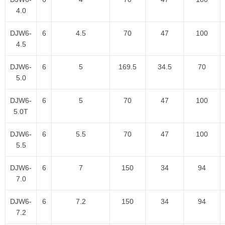
4.0
DJW6-
6
4.5
70
47
100
4.5
DJW6-
6
5
169.5
34.5
70
5.0
DJW6-
6
5
70
47
100
5.0T
DJW6-
6
5.5
70
47
100
5.5
DJW6-
6
7
150
34
94
7.0
DJW6-
6
7.2
150
34
94
7.2